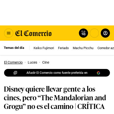
Temas del día
Keiko Fujimori
Feriado
Machu Picchu
Corredor az
El Comercio
·
Luces
·
Cine
Añadir El Comercio como fuente preferida en
Disney quiere llevar gente a los
cines, pero “The Mandalorian and
Grogu” no es el camino | CRÍTICA