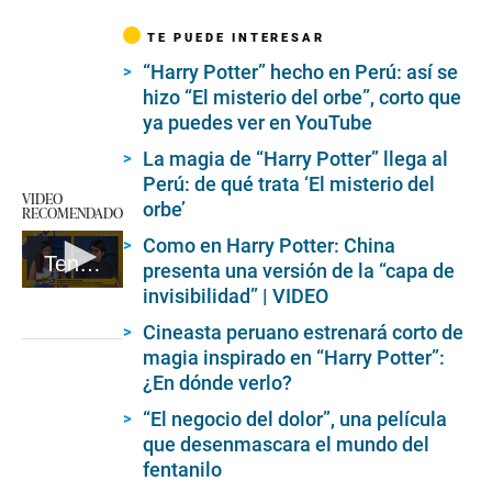
TE PUEDE INTERESAR
“Harry Potter” hecho en Perú: así se
hizo “El misterio del orbe”, corto que
ya puedes ver en YouTube
La magia de “Harry Potter” llega al
Perú: de qué trata ‘El misterio del
VIDEO
orbe’
RECOMENDADO
Como en Harry Potter: China
Tenemos que hablar - Entrevista Alfonso Rivadeneyra
presenta una versión de la “capa de
invisibilidad” | VIDEO
0
seconds
of
Cineasta peruano estrenará corto de
1
magia inspirado en “Harry Potter”:
minute,
¿En dónde verlo?
50
seconds
“El negocio del dolor”, una película
que desenmascara el mundo del
fentanilo