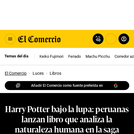
Temas del día
Keiko Fujimori
Feriado
Machu Picchu
Corredor az
El Comercio
·
Luces
·
Libros
Añadir El Comercio como fuente preferida en
Harry Potter bajo la lupa: peruanas
lanzan libro que analiza la
naturaleza humana en la saga