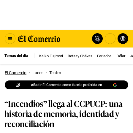
Temas del día
Keiko Fujimori
Betssy Chávez
Feriados
Dólar
J
El Comercio
·
Luces
·
Teatro
Añadir El Comercio como fuente preferida en
“Incendios” llega al CCPUCP: una
historia de memoria, identidad y
reconciliación