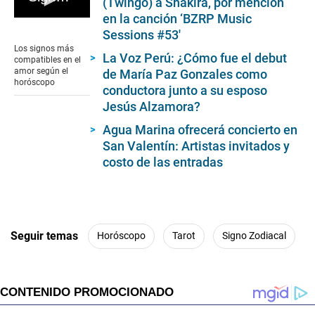
(Twingo) a Shakira, por mención
en la canción ‘BZRP Music
0
Sessions #53′
seconds
of
Los signos más
3
La Voz Perú: ¿Cómo fue el debut
compatibles en el
minutes,
amor según el
de María Paz Gonzales como
0
horóscopo
conductora junto a su esposo
Jesús Alzamora?
Agua Marina ofrecerá concierto en
San Valentín: Artistas invitados y
costo de las entradas
Seguir temas
Horóscopo
Tarot
Signo Zodiacal