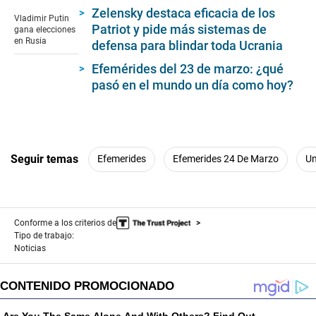
seconds
Zelensky destaca eficacia de los
of
Vladimir Putin
1
Patriot y pide más sistemas de
gana elecciones
minute,
en Rusia
defensa para blindar toda Ucrania
48
seconds
Efemérides del 23 de marzo: ¿qué
pasó en el mundo un día como hoy?
Seguir temas
Efemerides
Efemerides 24 De Marzo
Un
Conforme a los criterios de
Tipo de trabajo:
Noticias