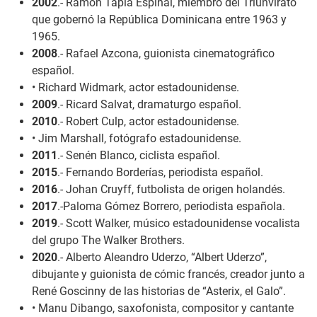
2002
.- Ramón Tapia Espinal, miembro del Triunvirato
que gobernó la República Dominicana entre 1963 y
1965.
2008
.- Rafael Azcona, guionista cinematográfico
español.
• Richard Widmark, actor estadounidense.
2009
.- Ricard Salvat, dramaturgo español.
2010
.- Robert Culp, actor estadounidense.
• Jim Marshall, fotógrafo estadounidense.
2011
.- Senén Blanco, ciclista español.
2015
.- Fernando Borderías, periodista español.
2016
.- Johan Cruyff, futbolista de origen holandés.
2017
.-Paloma Gómez Borrero, periodista española.
2019
.- Scott Walker, músico estadounidense vocalista
del grupo The Walker Brothers.
2020
.- Alberto Aleandro Uderzo, “Albert Uderzo”,
dibujante y guionista de cómic francés, creador junto a
René Goscinny de las historias de “Asterix, el Galo”.
• Manu Dibango, saxofonista, compositor y cantante