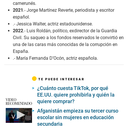
camerunés.
2021
.- Jorge Martínez Reverte, periodista y escritor
español.
.- Jessica Walter, actriz estadounidense.
2022
.- Luis Roldán, político, exdirector de la Guardia
Civil. Su saqueo a los fondos reservados le convirtió en
una de las caras más conocidas de la corrupción en
España.
.- María Fernanda D’Ocón, actriz española.
TE PUEDE INTERESAR
¿Cuánto cuesta TikTok, por qué
EE.UU. quiere prohibirla y quién la
VIDEO
quiere comprar?
RECOMENDADO
Afganistán empieza su tercer curso
Vladimir Putin se queda en el poder en Rusia
escolar sin mujeres en educación
secundaria
0