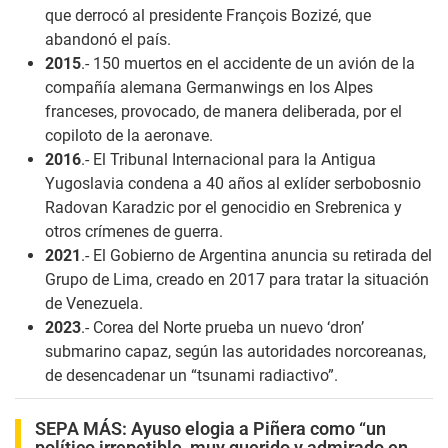
que derrocó al presidente François Bozizé, que
abandonó el país.
2015
.- 150 muertos en el accidente de un avión de la
compañía alemana Germanwings en los Alpes
franceses, provocado, de manera deliberada, por el
copiloto de la aeronave.
2016
.- El Tribunal Internacional para la Antigua
Yugoslavia condena a 40 años al exlíder serbobosnio
Radovan Karadzic por el genocidio en Srebrenica y
otros crímenes de guerra.
2021
.- El Gobierno de Argentina anuncia su retirada del
Grupo de Lima, creado en 2017 para tratar la situación
de Venezuela.
2023
.- Corea del Norte prueba un nuevo ‘dron’
submarino capaz, según las autoridades norcoreanas,
de desencadenar un “tsunami radiactivo”.
SEPA MÁS:
Ayuso elogia a Piñera como “un
político irrepetible, muy querido y admirado en