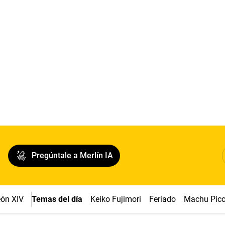
Pregúntale a Merlín IA
ón XIV
Temas del día
Keiko Fujimori
Feriado
Machu Pic