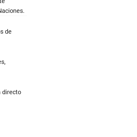
te
Naciones.
s de
s,
 directo