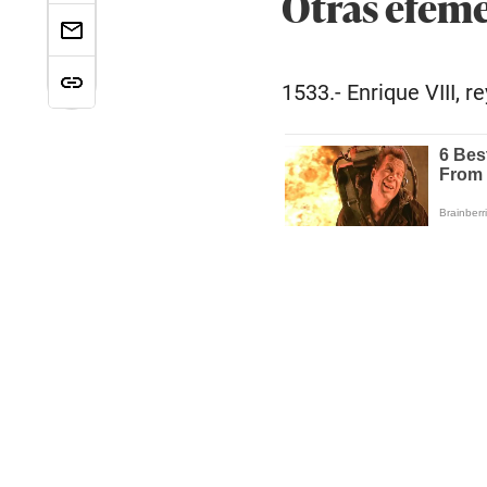
Otras efemé
1533.- Enrique VIII, r