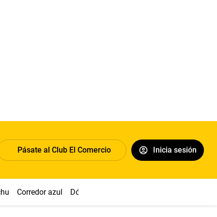
Pásate al Club El Comercio
Inicia sesión
chu
Corredor azul
Dólar
Congreso
Nasca
Acuña
Toled