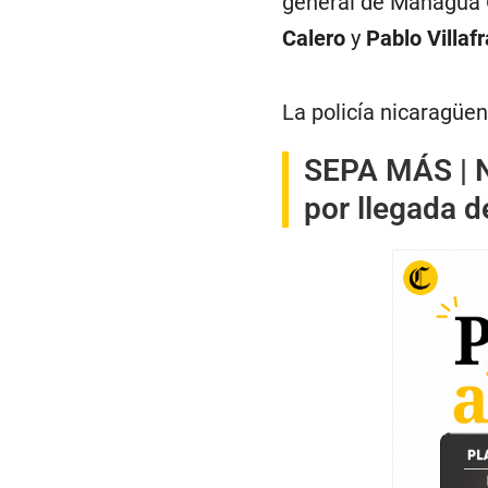
general de Managua C
Calero
y
Pablo Villaf
La policía nicaragüen
SEPA MÁS |
por llegada d