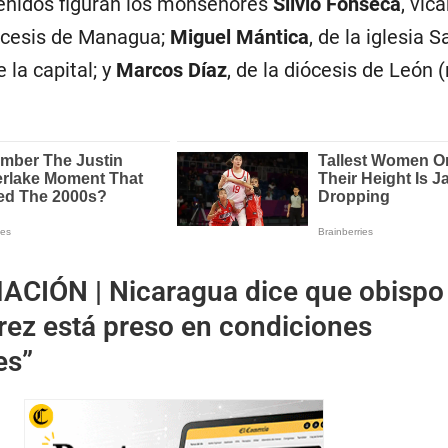
tenidos figuran los monseñores
Silvio Fonseca
, vic
iócesis de Managua;
Miguel Mántica
, de la iglesia S
 la capital; y
Marcos Díaz
, de la diócesis de León 
ACIÓN |
Nicaragua dice que obispo
rez está preso en condiciones
es”