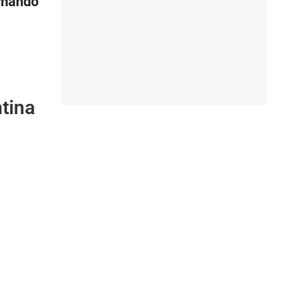
rnando
tina