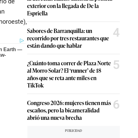
ario de
exterior con la llegada de De la
an
Espriella
(noroeste),
4
Sabores de Barranquilla: un
recorrido por tres restaurantes que
están dando que hablar
5
¿Cuánto toma correr de Plaza Norte
al Morro Solar? El ‘runner’ de 18
años que se reta ante miles en
TikTok
6
Congreso 2026: mujeres tienen más
escaños, pero la bicameralidad
abrió una nueva brecha