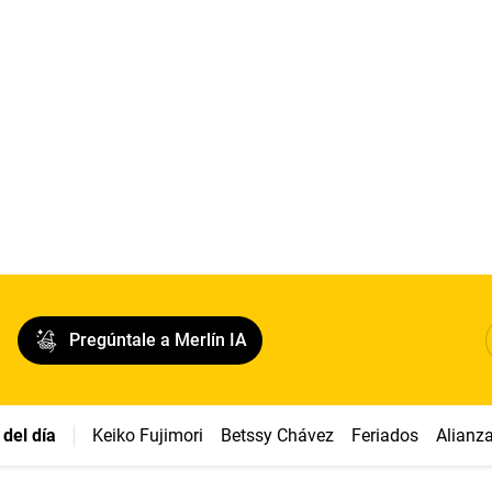
Pregúntale a Merlín IA
del día
Keiko Fujimori
Betssy Chávez
Feriados
Alianz