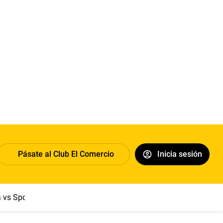
Pásate al Club El Comercio
Inicia sesión
a vs Sport Boys
Jorge Messi
Dólar
Papa León XIV
Congre