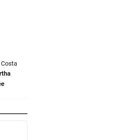
 Costa
rtha
ée