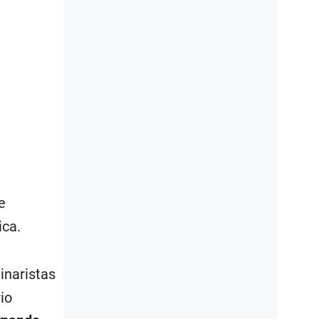
e
ica.
inaristas
io