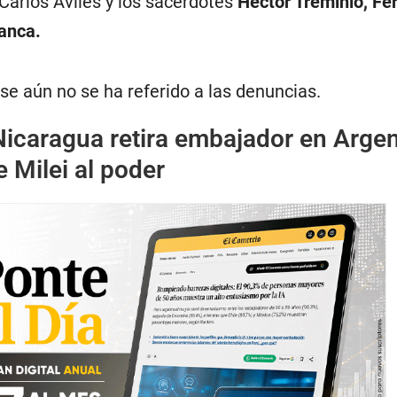
arlos Avilés y los sacerdotes
Héctor Treminio, Fe
ranca.
se aún no se ha referido a las denuncias.
Nicaragua retira embajador en Argen
e Milei al poder