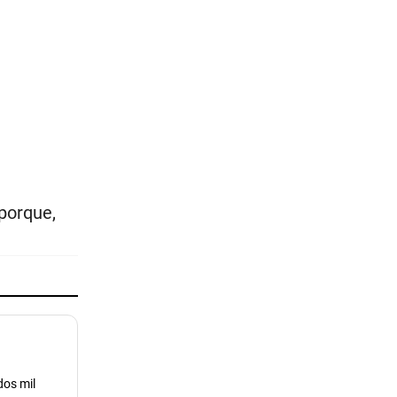
porque,
dos mil