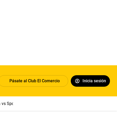
Pásate al Club El Comercio
Inicia sesión
a vs Sport Boys
Jorge Messi
Dólar
Papa León XIV
Congre