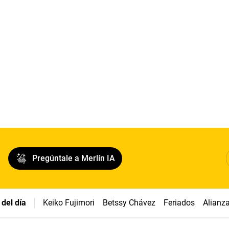
Pregúntale a Merlín IA
del día
Keiko Fujimori
Betssy Chávez
Feriados
Alianz