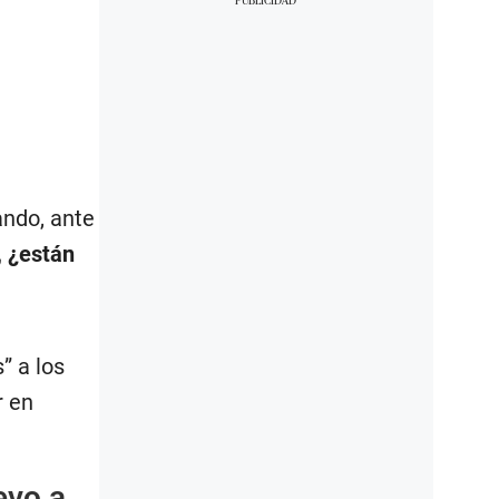
ando, ante
, ¿están
” a los
r en
evo a