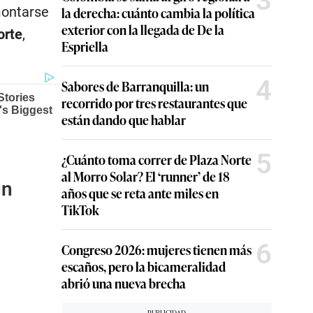
3
la derecha: cuánto cambia la política
montarse
exterior con la llegada de De la
orte
,
Espriella
4
Sabores de Barranquilla: un
recorrido por tres restaurantes que
están dando que hablar
5
¿Cuánto toma correr de Plaza Norte
al Morro Solar? El ‘runner’ de 18
un
años que se reta ante miles en
TikTok
6
Congreso 2026: mujeres tienen más
escaños, pero la bicameralidad
abrió una nueva brecha