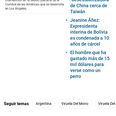
intervención en la sesión plenaria de la
Cumbre de las Américas que se desarrolla
de China cerca de
en Los Ángeles.
Taiwán
Jeanine Áñez:
Expresidenta
interina de Bolivia
es condenada a 10
años de cárcel
El hombre que ha
gastado más de 15
mil dólares para
verse como un
perro
Seguir temas
Argentina
Viruela Del Mono
Viruela Del