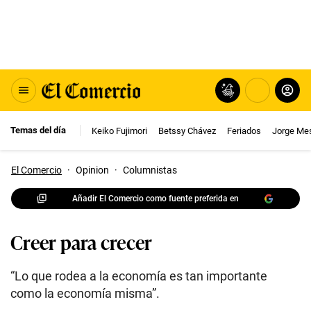
Temas del día
Keiko Fujimori
Betssy Chávez
Feriados
Jorge Me
El Comercio
·
Opinion
·
Columnistas
Añadir El Comercio como fuente preferida en
Creer para crecer
“Lo que rodea a la economía es tan importante
como la economía misma”.