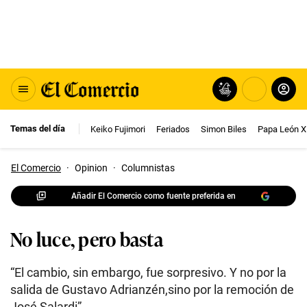
Temas del día
Keiko Fujimori
Feriados
Simon Biles
Papa León X
El Comercio
·
Opinion
·
Columnistas
Añadir El Comercio como fuente preferida en
No luce, pero basta
“El cambio, sin embargo, fue sorpresivo. Y no por la
salida de Gustavo Adrianzén,sino por la remoción de
José Salardi”.