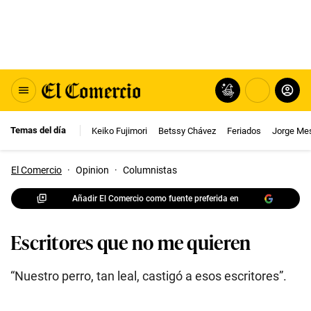
Temas del día
Keiko Fujimori
Betssy Chávez
Feriados
Jorge Me
El Comercio
·
Opinion
·
Columnistas
Añadir El Comercio como fuente preferida en
Escritores que no me quieren
“Nuestro perro, tan leal, castigó a esos escritores”.