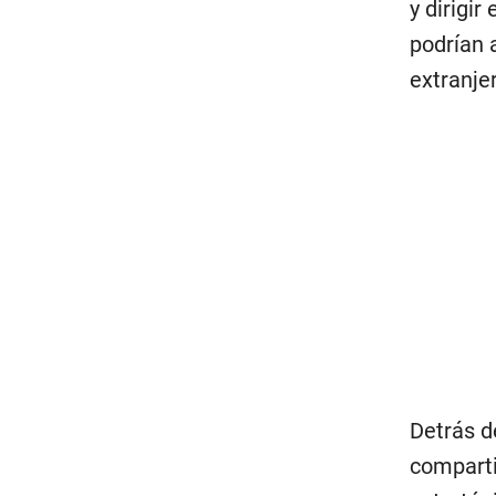
y dirigir
podrían 
extranje
Detrás d
comparti