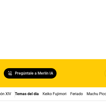
Pregúntale a Merlín IA
ón XIV
Temas del día
Keiko Fujimori
Feriado
Machu Pic