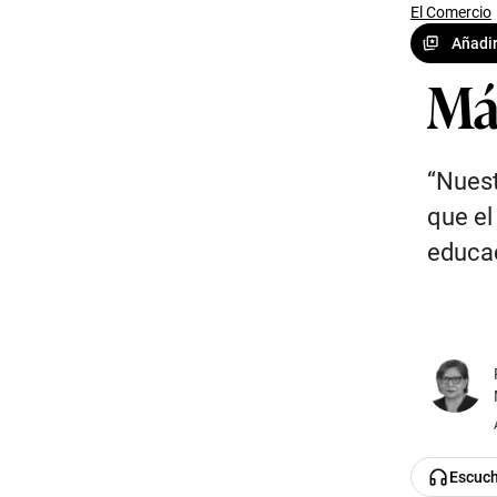
El Comercio
Añadir
Má
“Nuest
que el
educac
Escuc