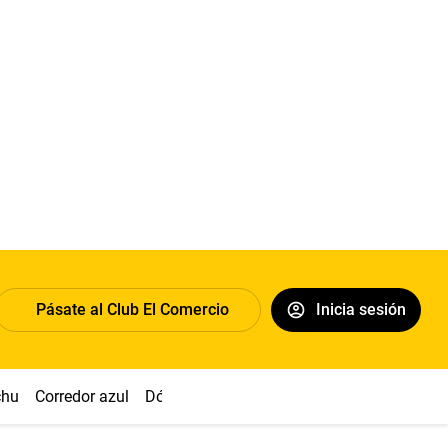
Pásate al Club El Comercio
Inicia sesión
chu
Corredor azul
Dólar
Congreso
Nasca
Acuña
Toled