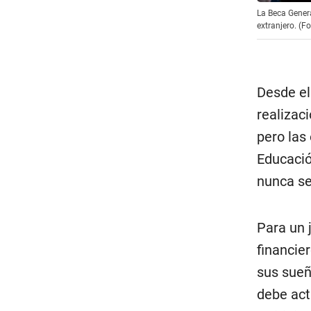
La Beca Genera
extranjero. (F
Desde el
realizac
pero las
Educació
nunca se
Para un 
financie
sus sueñ
debe actu