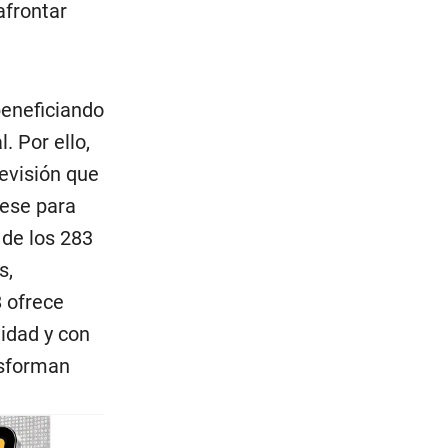
afrontar
beneficiando
. Por ello,
revisión que
ese para
 de los 283
s,
 ofrece
lidad y con
nsforman