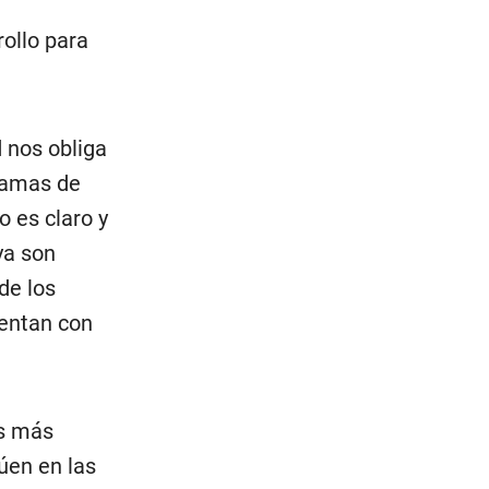
ollo para
 nos obliga
gramas de
o es claro y
ya son
de los
uentan con
as más
úen en las