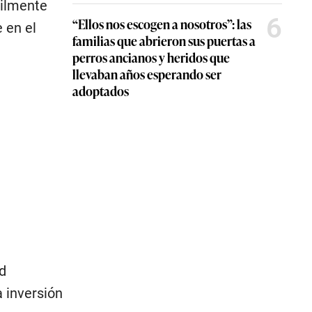
ícilmente
6
“Ellos nos escogen a nosotros”: las
 en el
familias que abrieron sus puertas a
perros ancianos y heridos que
llevaban años esperando ser
adoptados
d
a inversión