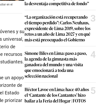
la desventaja competitiva de fondo”
diar en el
3
“La organización está recuperando
el tiempo perdido”: Carlos Neuhaus,
expresidente de Lima 2019, sobre los
jóvenes y su
retos a un año de Lima 2027 y en qué
 universal,
más está preocupado el Gobierno
terio de
4
Simone Biles en Lima: paso a paso,
de recursos
la agenda de la gimnasta más
estudiantes.
ganadora del mundo y una visita
que emocionará a toda una
selección nacional
ue un apoyo
orizonte de
5
Héctor Lavoe en Lima: hace 40 años
el Estado
el ‘Cantante de los Cantantes’ hizo
de priorizar
bailar a la Feria del Hogar | FOTOS