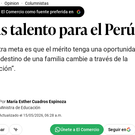
·
Opinion
·
Columnistas
 El Comercio como fuente preferida en
s talento para el Per
ra meta es que el mérito tenga una oportunida
 destino de una familia cambie a través de la
ión”.
Por
María Esther Cuadros Espinoza
Ministra de Educación
Actualizado el 15/05/2026, 06:28 a.m.
har
Seguir en