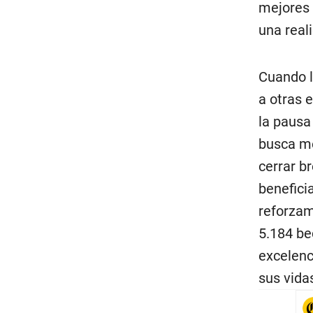
mejores 
una real
Cuando l
a otras e
la pausa
busca me
cerrar b
benefici
reforzam
5.184 be
excelenc
sus vida