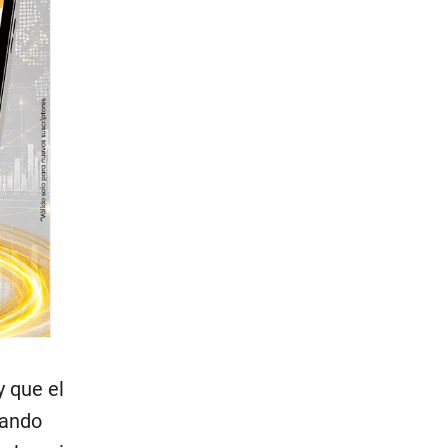
y que el
uando