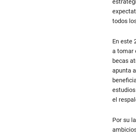
estratég
expectat
todos lo
En este 
a tomar 
becas at
apunta a
benefici
estudios
el respa
Por su l
ambicios