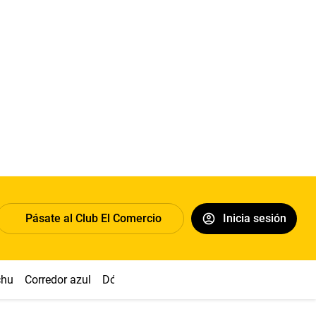
Pásate al Club El Comercio
Inicia sesión
chu
Corredor azul
Dólar
Congreso
Nasca
Acuña
Toled