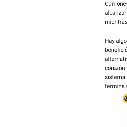
Camones,
alcanzan
mientras
Hay algo
benefici
alternat
corazón 
sistema q
termina 