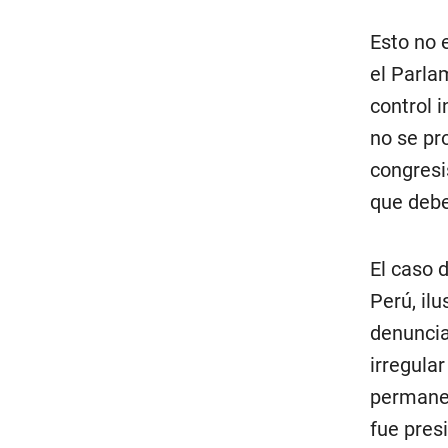
Esto no 
el Parla
control 
no se pr
congresi
que deber
El caso 
Perú, il
denuncia
irregula
permanec
fue pres