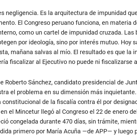
es negligencia. Es la arquitectura de impunidad qu
mento. El Congreso peruano funciona, en materia de
interno, como un cartel de impunidad cruzada. Las
otegen por ideología, sino por interés mutuo. Hoy s
sta, mañana salvas al mío. El resultado es que la i
ía fiscalizar al Ejecutivo no puede ni fiscalizarse 
de Roberto Sánchez, candidato presidencial de Junt
ustra el problema en su dimensión más inquietante
 constitucional de la fiscalía contra él por designa
r en el Mincetur llegó al Congreso el 22 de enero de
ió congelada durante 470 días, sin trámite, mient
idida primero por María Acuña —de APP— y luego 