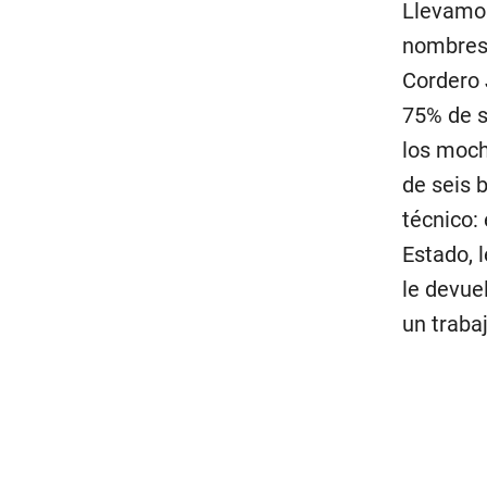
Llevamos
nombres.
Cordero 
75% de s
los moch
de seis b
técnico:
Estado, 
le devue
un traba