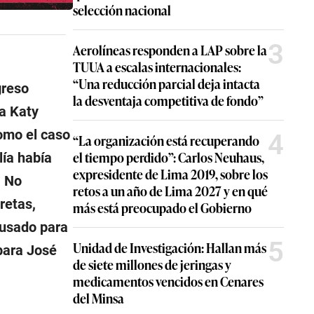
selección nacional
3
Aerolíneas responden a LAP sobre la
TUUA a escalas internacionales:
“Una reducción parcial deja intacta
greso
la desventaja competitiva de fondo”
ta Katy
omo el caso
4
“La organización está recuperando
el tiempo perdido”: Carlos Neuhaus,
lía había
expresidente de Lima 2019, sobre los
. No
retos a un año de Lima 2027 y en qué
retas,
más está preocupado el Gobierno
 usado para
5
Unidad de Investigación: Hallan más
para José
de siete millones de jeringas y
medicamentos vencidos en Cenares
del Minsa