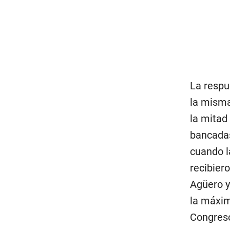
La respu
la misma
la mitad
bancadas
cuando l
recibier
Agüero 
la máxim
Congreso