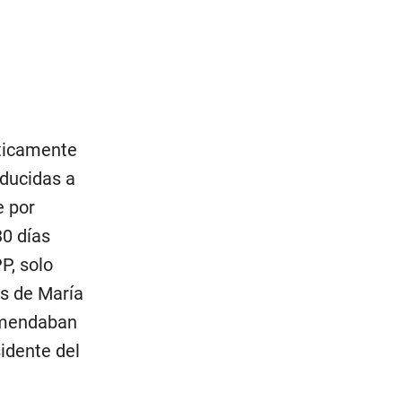
áticamente
ducidas a
e por
30 días
P, solo
os de María
omendaban
idente del