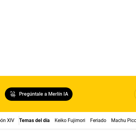
Pregúntale a Merlín IA
ón XIV
Temas del día
Keiko Fujimori
Feriado
Machu Pic