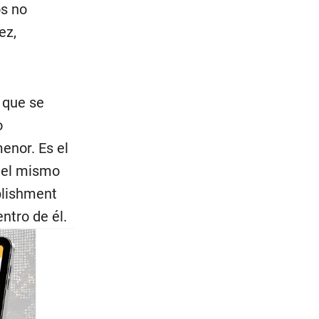
os no
ez,
 que se
o
enor. Es el
 del mismo
ablishment
ntro de él.