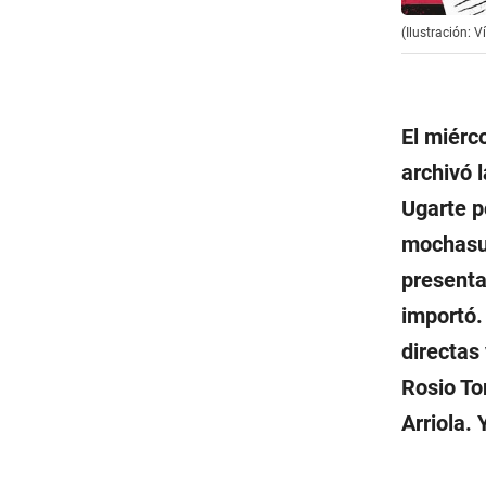
(Ilustración: V
El miérc
archivó 
Ugarte p
mochasue
presenta
importó.
directas
Rosio To
Arriola.