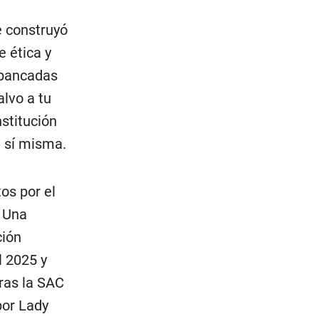
e construyó
 ética y
 bancadas
alvo a tu
nstitución
a sí misma.
os por el
. Una
ción
l 2025 y
ras la SAC
por Lady