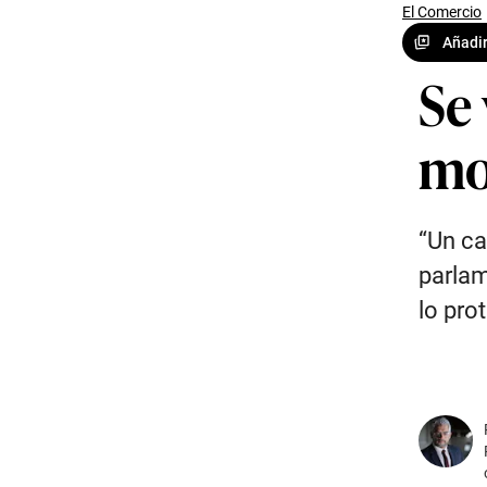
El Comercio
Añadir
Se 
mo
“Un ca
parlam
lo prot