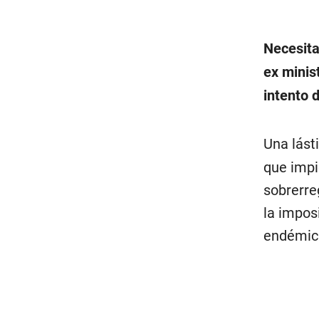
Necesita
ex minis
intento 
Una lást
que impi
sobrerre
la impos
endémica