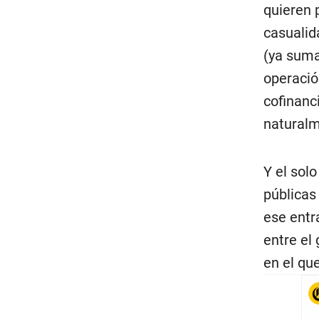
quieren 
casualid
(ya suma
operació
cofinanc
naturalm
Y el sol
públicas
ese entr
entre el
en el qu