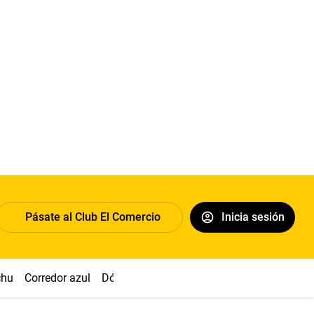
Pásate al Club El Comercio
Inicia sesión
chu
Corredor azul
Dólar
Congreso
Nasca
Acuña
Toled