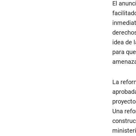
El anunc
facilita
inmediat
derechos
idea de 
para que
amenaza 
La refor
aprobada
proyecto
Una refo
construc
minister