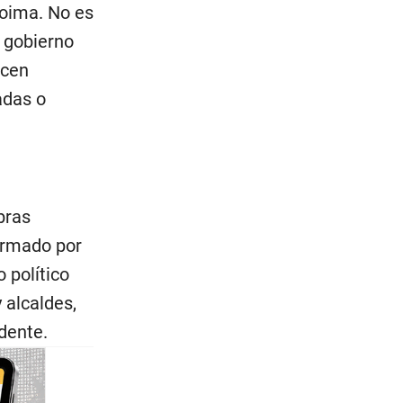
coima. No es
a gobierno
ecen
adas o
bras
ormado por
 político
 alcaldes,
idente.