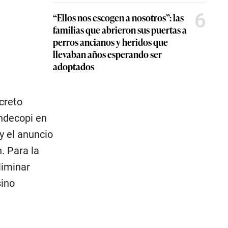
6
“Ellos nos escogen a nosotros”: las
familias que abrieron sus puertas a
perros ancianos y heridos que
llevaban años esperando ser
adoptados
creto
Indecopi en
 y el anuncio
. Para la
liminar
sino