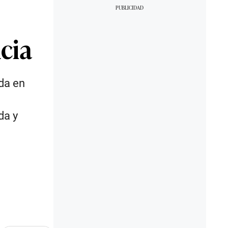
cia
ida en
da y