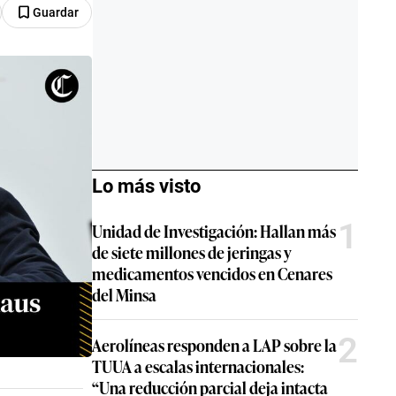
Guardar
Lo más visto
1
Unidad de Investigación: Hallan más
de siete millones de jeringas y
medicamentos vencidos en Cenares
del Minsa
2
Aerolíneas responden a LAP sobre la
TUUA a escalas internacionales:
“Una reducción parcial deja intacta