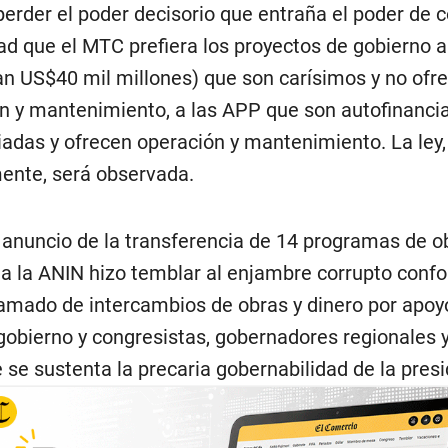
perder el poder decisorio que entraña el poder de 
ad que el MTC prefiera los proyectos de gobierno 
n US$40 mil millones) que son carísimos y no ofr
n y mantenimiento, a las APP que son autofinanci
iadas y ofrecen operación y mantenimiento. La ley,
ente, será observada.
o anuncio de la transferencia de 14 programas de o
 a la ANIN hizo temblar al enjambre corrupto conf
amado de intercambios de obras y dinero por apoyo
 gobierno y congresistas, gobernadores regionales y
e se sustenta la precaria gobernabilidad de la pres