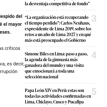
la desventaja competitiva de fondo”
3
despido del
“La organización está recuperando
el tiempo perdido”: Carlos Neuhaus,
é el mayor
expresidente de Lima 2019, sobre los
meses.
retos a un año de Lima 2027 y en qué
más está preocupado el Gobierno
s críticos
4
Simone Biles en Lima: paso a paso,
la agenda de la gimnasta más
a, es decir,
ganadora del mundo y una visita
que emocionará a toda una
orrupción
selección nacional
5
Papa León XIV en Perú: estas son
todas las actividades confirmadas en
Lima, Chiclayo, Cusco y Pucallpa