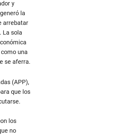
ador y
 generó la
e arrebatar
. La sola
 económica
ia como una
e se aferra.
adas (APP),
para que los
cutarse.
on los
que no