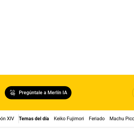
Pregúntale a Merlín IA
ón XIV
Temas del día
Keiko Fujimori
Feriado
Machu Pic