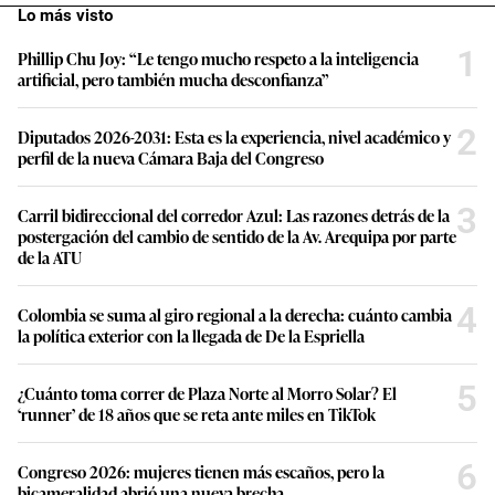
Lo más visto
1
Phillip Chu Joy: “Le tengo mucho respeto a la inteligencia
artificial, pero también mucha desconfianza”
2
Diputados 2026-2031: Esta es la experiencia, nivel académico y
perfil de la nueva Cámara Baja del Congreso
3
Carril bidireccional del corredor Azul: Las razones detrás de la
postergación del cambio de sentido de la Av. Arequipa por parte
de la ATU
4
Colombia se suma al giro regional a la derecha: cuánto cambia
la política exterior con la llegada de De la Espriella
5
¿Cuánto toma correr de Plaza Norte al Morro Solar? El
‘runner’ de 18 años que se reta ante miles en TikTok
6
Congreso 2026: mujeres tienen más escaños, pero la
bicameralidad abrió una nueva brecha