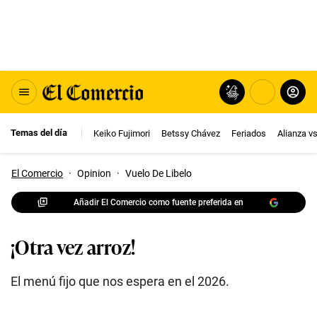
Temas del día
Keiko Fujimori
Betssy Chávez
Feriados
Alianza v
El Comercio
·
Opinion
·
Vuelo De Libelo
Añadir El Comercio como fuente preferida en
¡Otra vez arroz!
El menú fijo que nos espera en el 2026.