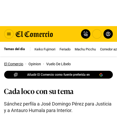
Temas del día
Keiko Fujimori
Feriado
Machu Picchu
Corredor az
El Comercio
·
Opinion
·
Vuelo De Libelo
Añadir El Comercio como fuente preferida en
Cada loco con su tema
Sánchez perfila a José Domingo Pérez para Justicia
y a Antauro Humala para Interior.