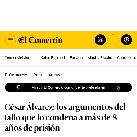
Temas del día
Keiko Fujimori
Feriado
Machu Picchu
Corredor az
El Comercio
·
Peru
·
Ancash
Añadir El Comercio como fuente preferida en
César Álvarez: los argumentos del
fallo que lo condena a más de 8
años de prisión