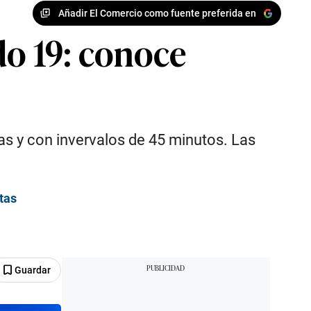
Añadir El Comercio como fuente preferida en
do 19: conoce
nas y con invervalos de 45 minutos. Las
tas
Guardar