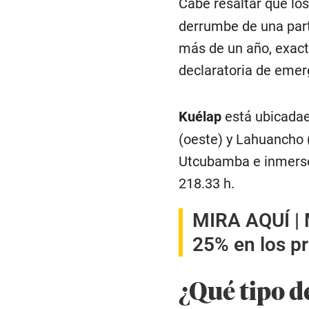
Cabe resaltar que lo
derrumbe de una part
más de un año, exact
declaratoria de emer
Kuélap
está ubicadae
(oeste) y Lahuancho 
Utcubamba e inmerso
218.33 h.
MIRA AQUÍ |
25% en los p
¿Qué tipo de