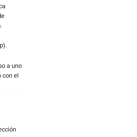
ca
de
.
p).
so a uno
 con el
rección