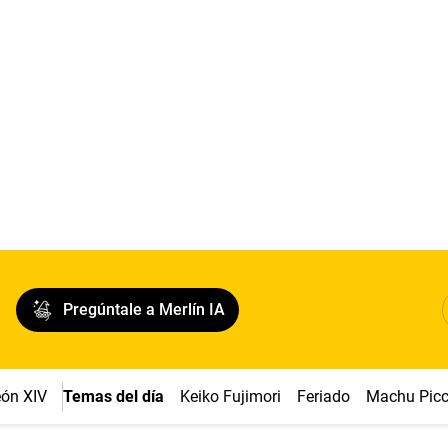
Pregúntale a Merlín IA
ón XIV
Temas del día
Keiko Fujimori
Feriado
Machu Pic