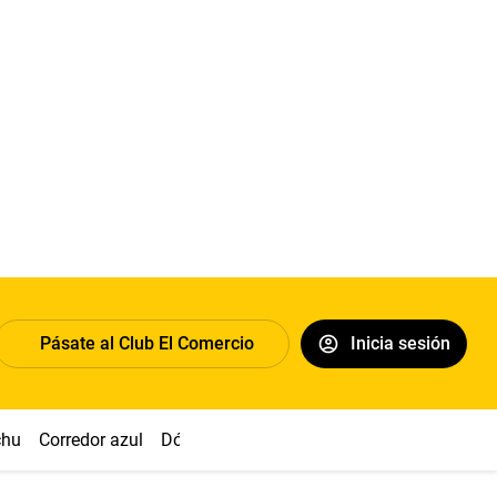
Pásate al Club El Comercio
Inicia sesión
chu
Corredor azul
Dólar
Congreso
Nasca
Acuña
Toled