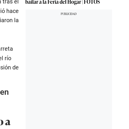
bailar a la Feria del Hogar | FOTOS
 tras el
ió hace
iaron la
rreta
l río
sión de
aen
o a