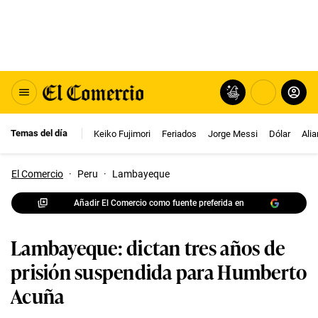
Temas del día
Keiko Fujimori
Feriados
Jorge Messi
Dólar
Ali
El Comercio
·
Peru
·
Lambayeque
Añadir El Comercio como fuente preferida en
Lambayeque: dictan tres años de
prisión suspendida para Humberto
Acuña