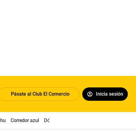
Pásate al Club El Comercio
Inicia sesión
chu
Corredor azul
Dólar
Congreso
Nasca
Acuña
Toled