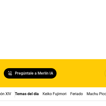
Pregúntale a Merlín IA
ón XIV
Temas del día
Keiko Fujimori
Feriado
Machu Pic