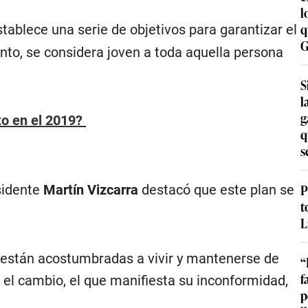
l
q
stablece una serie de objetivos para garantizar el
G
nto, se considera joven a toda aquella persona
S
l
g
to en el 2019?
q
s
P
esidente
Martín Vizcarra
destacó que este plan se
t
L
 están acostumbradas a vivir y mantenerse de
“
f
el cambio, el que manifiesta su inconformidad,
p