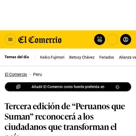
Temas del día
Keiko Fujimori
Betssy Chávez
Feriados
Alianza v
El Comercio
·
Peru
Añadir El Comercio como fuente preferida en
Tercera edición de “Peruanos que
Suman” reconocerá a los
ciudadanos que transforman el