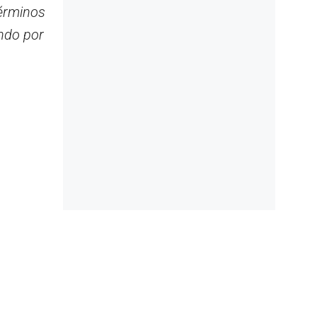
érminos
ndo por