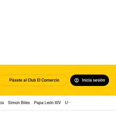
Pásate al Club El Comercio
Inicia sesión
os
Simon Biles
Papa León XIV
U vs Cristal
Dólar
Congr