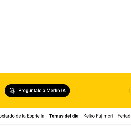
Pregúntale a Merlín IA
belardo de la Espriella
Temas del día
Keiko Fujimori
Feriad