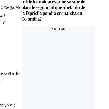
rol de los militares: ¿qué se sabe del
plan de seguridad que Abelardo de
 colega va
la Espriella pondrá en marcha en
 un
Colombia?
ón”
,
resultado
e
orque no