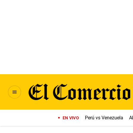
Perú vs Venezuela
A
EN VIVO