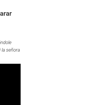
arar
ándole
 la señora