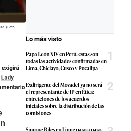
ad. (Foto:
Lo más visto
1
Papa León XIV en Perú: estas son
todas las actividades confirmadas en
Lima, Chiclayo, Cusco y Pucallpa
 exigirá
,
Lady
2
Exdirigente del Movadef ya no será
lamentario
el representante de JP en Ética:
entretelones de los acuerdos
iniciales sobre la distribución de las
e
comisiones
ón
Simone Biles en Lima: paso a paso,