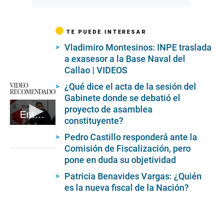
TE PUEDE INTERESAR
Vladimiro Montesinos: INPE traslada
a exasesor a la Base Naval del
Callao | VIDEOS
VIDEO
¿Qué dice el acta de la sesión del
RECOMENDADO
Gabinete donde se debatió el
proyecto de asamblea
Entrevista A Felix Chero - Ministro De Justicia #VideosEC
constituyente?
0
Pedro Castillo responderá ante la
seconds
of
Comisión de Fiscalización, pero
5
pone en duda su objetividad
minutes,
18
Patricia Benavides Vargas: ¿Quién
seconds
es la nueva fiscal de la Nación?