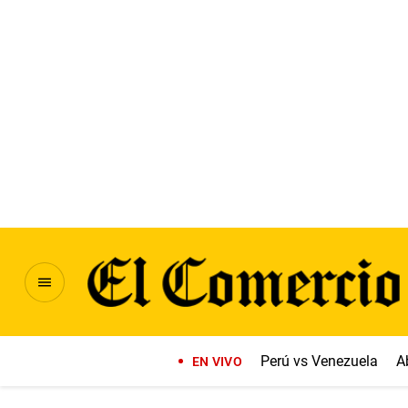
Perú vs Venezuela
A
EN VIVO