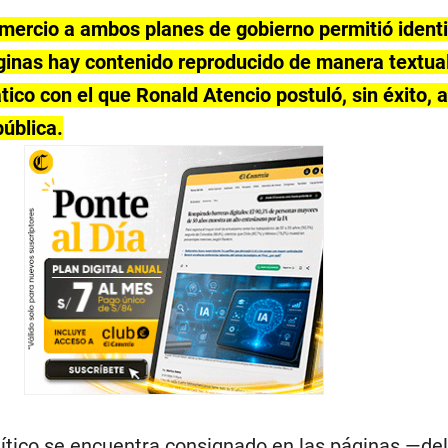
omercio a ambos planes de gobierno permitió identi
ginas hay contenido reproducido de manera textual
co con el que Ronald Atencio postuló, sin éxito, a
ública.
lítico se encuentra consignado en las páginas —del