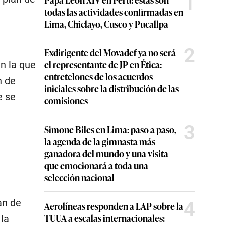
1
todas las actividades confirmadas en
Lima, Chiclayo, Cusco y Pucallpa
2
Exdirigente del Movadef ya no será
el representante de JP en Ética:
en la que
entretelones de los acuerdos
n de
iniciales sobre la distribución de las
e se
comisiones
3
Simone Biles en Lima: paso a paso,
la agenda de la gimnasta más
ganadora del mundo y una visita
que emocionará a toda una
selección nacional
an de
4
Aerolíneas responden a LAP sobre la
TUUA a escalas internacionales:
 la