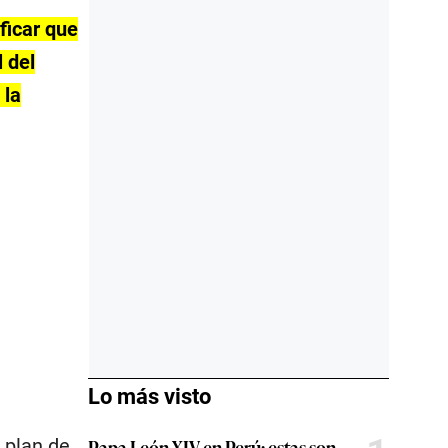
ficar que
 del
 la
Lo más visto
 plan de
Papa León XIV en Perú: estas son