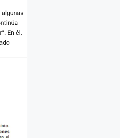
o algunas
ontinúa
. En él,
iado