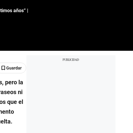
ltimos años” |
Guardar
, pero la
raseos ni
os que el
mento
elta.