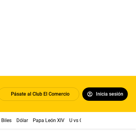
Pásate al Club El Comercio
Inicia sesión
Biles
Dólar
Papa León XIV
U vs Cristal
Congreso
Mach