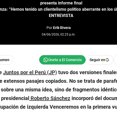
presenta informe final
nza: “Hemos tenido un clientelismo político aberrante en los ú
ENTREVISTA
Por
Erik Rivera
04/06/2026, 02:25 p.m.
sumen
Seguir en
de
Juntos por el Perú (JP)
tuvo dos versiones finales
e extensos pasajes copiados. No se trata de paraf
 sobre una misma idea, sino de fragmentos idéntic
 presidencial
Roberto Sánchez
incorporó del docu
rupación de izquierda Venceremos en la primera vu