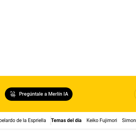
Pregúntale a Merlín IA
belardo de la Espriella
Temas del día
Keiko Fujimori
Simon 