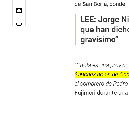
de San Borja, donde 
LEE:
Jorge Ni
que han dicho
gravísimo”
“Chota es una provinc
Sánchez no es de Chota 
el sombrero de Pedro C
Fujimori durante una