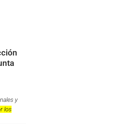
cción
unta
nales y
r los