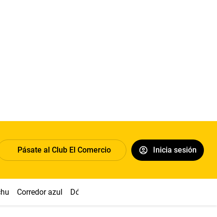
Pásate al Club El Comercio
Inicia sesión
chu
Corredor azul
Dólar
Congreso
Nasca
Acuña
Toled