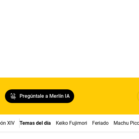
Pregúntale a Merlín IA
ón XIV
Temas del día
Keiko Fujimori
Feriado
Machu Pic