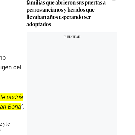
familias que abrieron sus puertas a
perros ancianos y heridos que
llevaban años esperando ser
adoptados
rno
igen del
te podría
San Borja
”
,
 y le
a