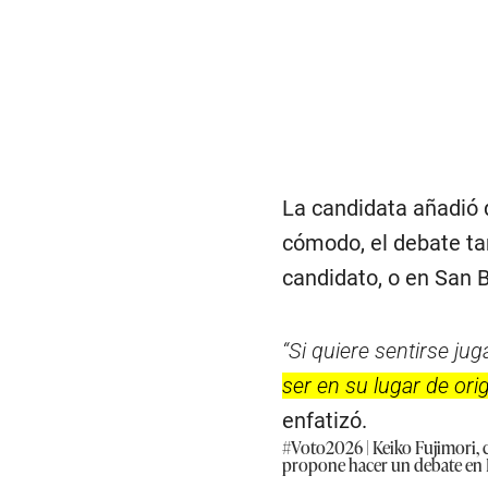
La candidata añadió 
cómodo, el debate tam
candidato, o en San B
“Si quiere sentirse ju
ser en su lugar de orig
enfatizó.
#Voto2026
| Keiko Fujimori,
propone hacer un debate en H