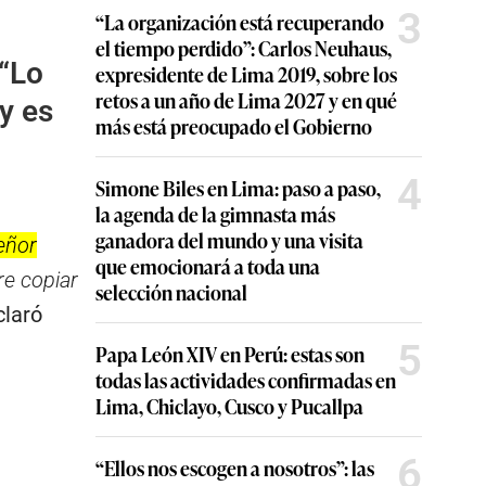
3
“La organización está recuperando
el tiempo perdido”: Carlos Neuhaus,
 “Lo
expresidente de Lima 2019, sobre los
retos a un año de Lima 2027 y en qué
y es
más está preocupado el Gobierno
4
Simone Biles en Lima: paso a paso,
la agenda de la gimnasta más
ganadora del mundo y una visita
eñor
que emocionará a toda una
e copiar
selección nacional
claró
5
Papa León XIV en Perú: estas son
todas las actividades confirmadas en
Lima, Chiclayo, Cusco y Pucallpa
6
“Ellos nos escogen a nosotros”: las