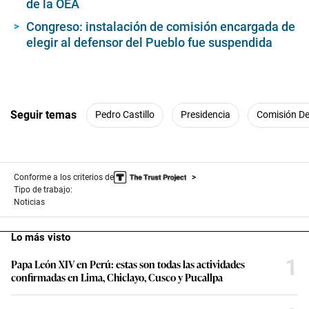
de la OEA
Congreso: instalación de comisión encargada de
elegir al defensor del Pueblo fue suspendida
Seguir temas
Pedro Castillo
Presidencia
Comisión De
Conforme a los criterios de
Tipo de trabajo:
Noticias
Lo más visto
1
Papa León XIV en Perú: estas son todas las actividades
confirmadas en Lima, Chiclayo, Cusco y Pucallpa