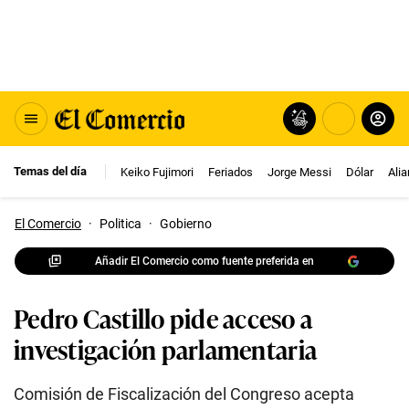
Temas del día
Keiko Fujimori
Feriados
Jorge Messi
Dólar
Ali
El Comercio
·
Politica
·
Gobierno
Añadir El Comercio como fuente preferida en
Pedro Castillo pide acceso a
investigación parlamentaria
Comisión de Fiscalización del Congreso acepta