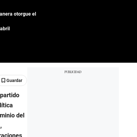
anera otorgue el
abril
Guardar
 partido
ítica
minio del
,
raciones