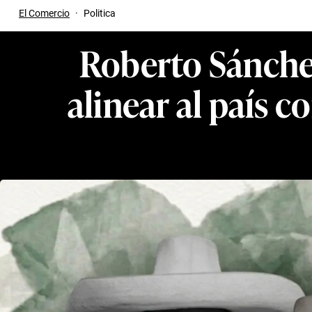
El Comercio
·
Politica
Roberto Sánchez
alinear al país 