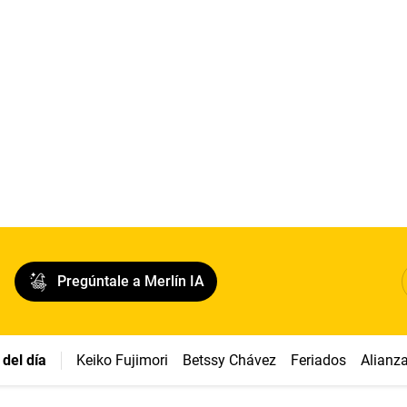
Pregúntale a Merlín IA
del día
Keiko Fujimori
Betssy Chávez
Feriados
Alianz