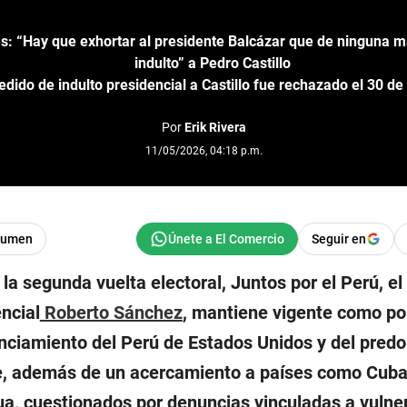
: “Hay que exhortar al presidente Balcázar que de ninguna m
indulto” a Pedro Castillo
edido de indulto presidencial a Castillo fue rechazado el 30 de 
Por
Erik Rivera
11/05/2026, 04:18 p.m.
sumen
Seguir en
a segunda vuelta electoral, Juntos por el Perú, el
ncial
Roberto Sánchez
, mantiene vigente como pol
anciamiento del Perú de Estados Unidos y del predo
e, además de un acercamiento a países como Cuba
a, cuestionados por denuncias vinculadas a vulne