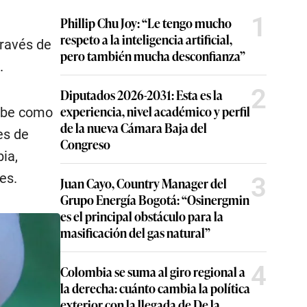
1
Phillip Chu Joy: “Le tengo mucho
respeto a la inteligencia artificial,
través de
pero también mucha desconfianza”
.
2
Diputados 2026-2031: Esta es la
experiencia, nivel académico y perfil
ribe como
de la nueva Cámara Baja del
es de
Congreso
ia,
es.
3
Juan Cayo, Country Manager del
Grupo Energía Bogotá: “Osinergmin
es el principal obstáculo para la
masificación del gas natural”
4
Colombia se suma al giro regional a
la derecha: cuánto cambia la política
exterior con la llegada de De la