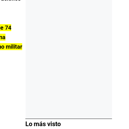
de 74
una
mo militar
Lo más visto