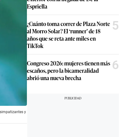
Espriella
5
¿Cuánto toma correr de Plaza Norte
al Morro Solar? El ‘runner’ de 18
años que se reta ante miles en
TikTok
6
Congreso 2026: mujeres tienen más
escaños, pero la bicameralidad
abrió una nueva brecha
 simpatizantes y