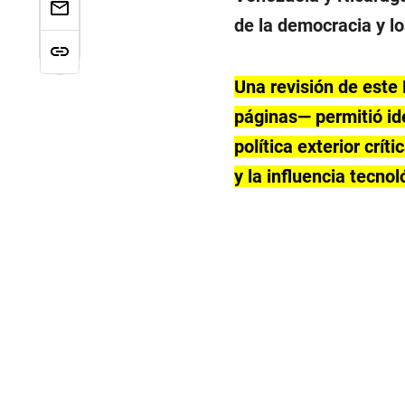
de la democracia y l
Una revisión de este 
páginas— permitió id
política exterior crít
y la influencia tecnol