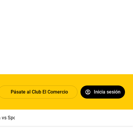
Pásate al Club El Comercio
Inicia sesión
a vs Sport Boys
Jorge Messi
Dólar
Papa León XIV
Congre