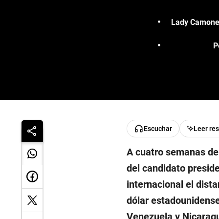
Lady Camones
P
Escuchar
Leer re
A cuatro semanas de l
del candidato preside
internacional el dist
dólar estadounidens
Venezuela y Nicaragu