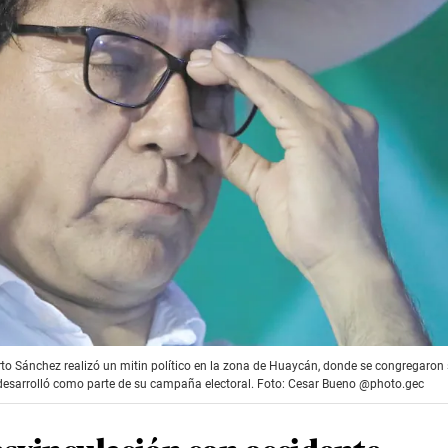
rto Sánchez realizó un mitin político en la zona de Huaycán, donde se congregaron
e desarrolló como parte de su campaña electoral. Foto: Cesar Bueno @photo.gec