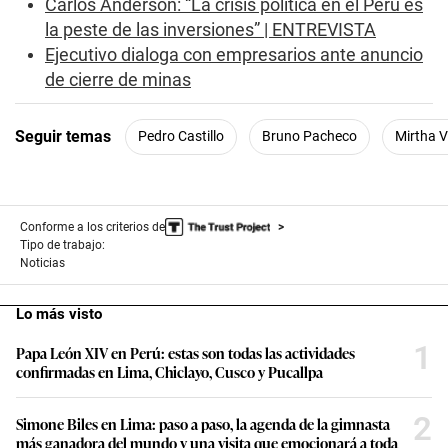
7
Carlos Anderson: “La crisis política en el Perú es
s
la peste de las inversiones” | ENTREVISTA
e
c
Ejecutivo dialoga con empresarios ante anuncio
o
de cierre de minas
n
d
s
Seguir temas
Pedro Castillo
Bruno Pacheco
Mirtha 
Conforme a los criterios de
Tipo de trabajo:
Noticias
Lo más visto
1
Papa León XIV en Perú: estas son todas las actividades
confirmadas en Lima, Chiclayo, Cusco y Pucallpa
2
Simone Biles en Lima: paso a paso, la agenda de la gimnasta
más ganadora del mundo y una visita que emocionará a toda