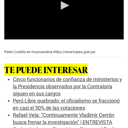
0
s
e
Pedro Castillo en Huancavelica
https://www.tvperu.gob.pe/
c
o
n
TE PUEDE INTERESAR
d
s
o
Cinco funcionarios de confianza de ministerios y
f
la Presidencia observados por la Contraloría
3
m
siguen en sus cargos
i
Perú Libre quebrado: el oficialismo se fraccionó
n
u
en casi el 50% de las votaciones
t
e
Rafael Vela: “Continuamente Vladimir Cerrón
s
busca frenar la investigación” | ENTREVISTA
,