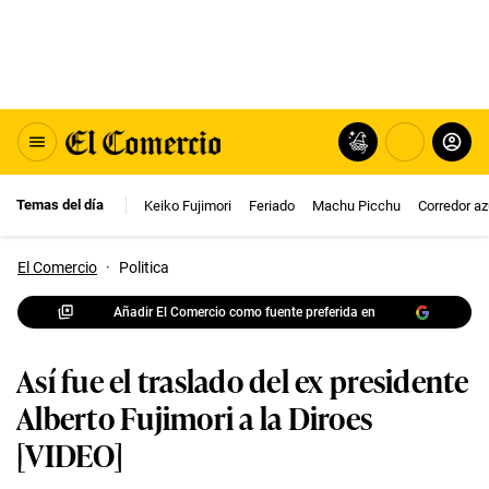
Temas del día
Keiko Fujimori
Feriado
Machu Picchu
Corredor az
El Comercio
·
Politica
Añadir El Comercio como fuente preferida en
Así fue el traslado del ex presidente
Alberto Fujimori a la Diroes
[VIDEO]