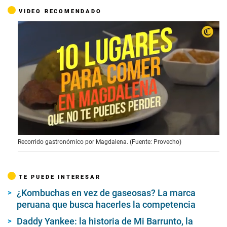
VIDEO RECOMENDADO
0
Recorrido gastronómico por Magdalena. (Fuente: Provecho)
o
f
6
m
TE PUEDE INTERESAR
i
n
¿Kombuchas en vez de gaseosas? La marca
u
t
peruana que busca hacerles la competencia
e
s
Daddy Yankee: la historia de Mi Barrunto, la