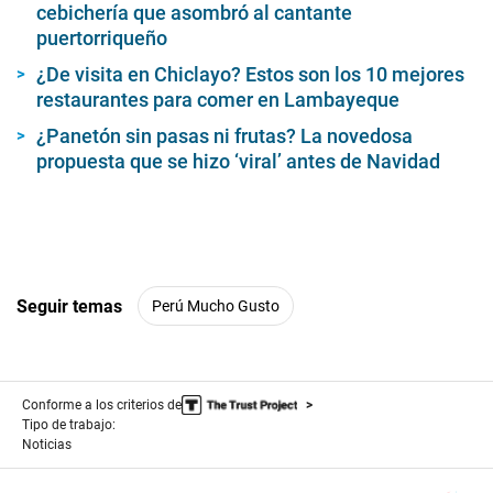
,
cebichería que asombró al cantante
4
puertorriqueño
2
s
e
¿De visita en Chiclayo? Estos son los 10 mejores
c
restaurantes para comer en Lambayeque
o
n
¿Panetón sin pasas ni frutas? La novedosa
d
propuesta que se hizo ‘viral’ antes de Navidad
s
Seguir temas
Perú Mucho Gusto
Conforme a los criterios de
Tipo de trabajo:
Noticias