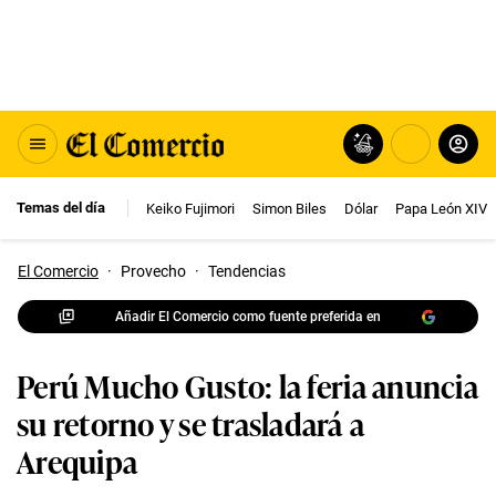
Temas del día
Keiko Fujimori
Simon Biles
Dólar
Papa León XIV
El Comercio
·
Provecho
·
Tendencias
Añadir El Comercio como fuente preferida en
Perú Mucho Gusto: la feria anuncia
su retorno y se trasladará a
Arequipa