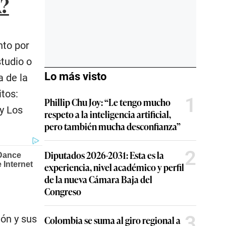
?
nto por
tudio o
Lo más visto
a de la
itos:
1
Phillip Chu Joy: “Le tengo mucho
y Los
respeto a la inteligencia artificial,
pero también mucha desconfianza”
2
Diputados 2026-2031: Esta es la
experiencia, nivel académico y perfil
de la nueva Cámara Baja del
Congreso
3
ión y sus
Colombia se suma al giro regional a