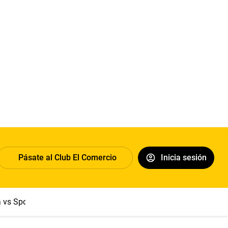
Pásate al Club El Comercio
Inicia sesión
a vs Sport Boys
Jorge Messi
Dólar
Papa León XIV
Congre