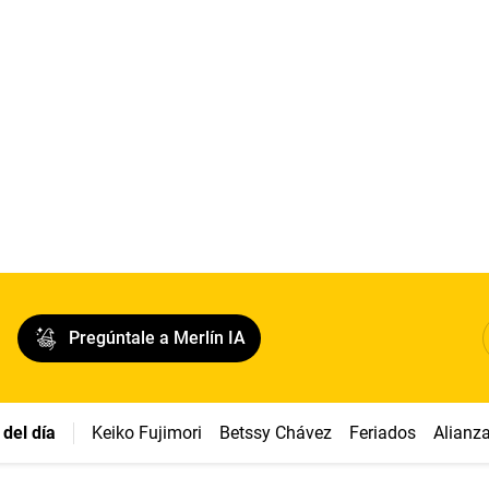
Pregúntale a Merlín IA
del día
Keiko Fujimori
Betssy Chávez
Feriados
Alianz