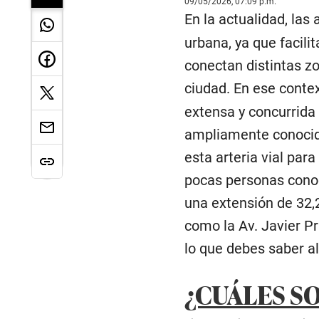
09/05/2026, 07:09 p.m.
En la actualidad, las
urbana, ya que facili
conectan distintas z
ciudad. En ese contex
extensa y concurrida d
ampliamente conocid
esta arteria vial para
pocas personas conoc
una extensión de 32,
como la Av. Javier Pr
lo que debes saber al
¿CUÁLES S