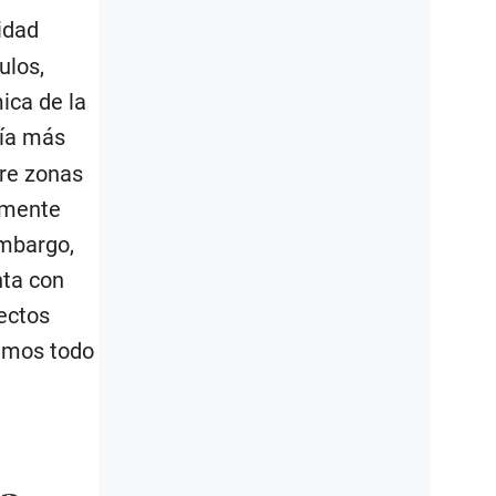
idad
ulos,
ica de la
vía más
rre zonas
amente
embargo,
nta con
ectos
tamos todo