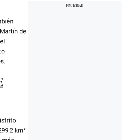
mbién
 Martín de
el
to
s.
E
strito
299,2 km²