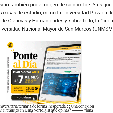
sino también por el origen de su nombre. Y es que 
s casas de estudio, como la Universidad Privada d
d de Ciencias y Humanidades y, sobre todo, la Ciud
Universidad Nacional Mayor de San Marcos (UNMSM)
niversitaria termina de forma inesperada 🚧 Una conexión
ar el tránsito en Lima Norte. ¿Tú qué opinas? ⸻
#lima