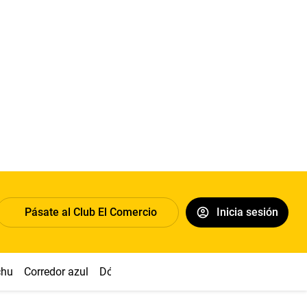
Pásate al Club El Comercio
Inicia sesión
chu
Corredor azul
Dólar
Congreso
Nasca
Acuña
Toled