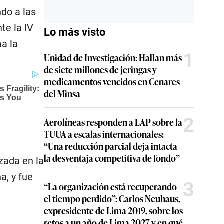
do a las
te la IV
Lo más visto
a la
1
Unidad de Investigación: Hallan más
de siete millones de jeringas y
medicamentos vencidos en Cenares
del Minsa
2
Aerolíneas responden a LAP sobre la
TUUA a escalas internacionales:
“Una reducción parcial deja intacta
la desventaja competitiva de fondo”
zada en la
a, y fue
3
“La organización está recuperando
el tiempo perdido”: Carlos Neuhaus,
expresidente de Lima 2019, sobre los
retos a un año de Lima 2027 y en qué