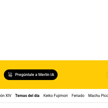
Pregúntale a Merlín IA
ón XIV
Temas del día
Keiko Fujimori
Feriado
Machu Pic