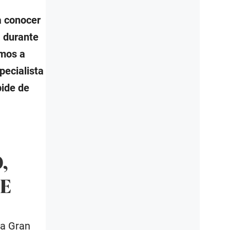
ra conocer
a durante
amos a
pecialista
pide de
,
TE
la Gran