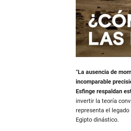
“
La ausencia de momia
incomparable precisió
Esfinge respaldan es
invertir la teoría co
representa el legado 
Egipto dinástico.