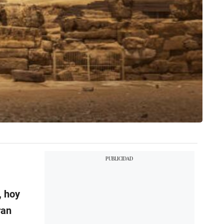
, hoy
ran