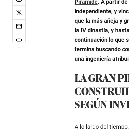
Pirámide
. A partir d
independiente, y vinc
que la más añeja y gr
la IV dinastía, y has
continuación lo que s
termina buscando con
una ingeniería atribu
LA GRAN P
CONSTRUID
SEGÚN INV
A lo largo del tiempo,