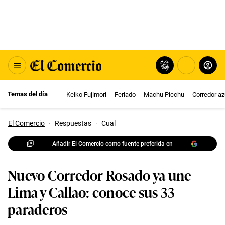
Temas del día
Keiko Fujimori
Feriado
Machu Picchu
Corredor az
El Comercio
·
Respuestas
·
Cual
Añadir El Comercio como fuente preferida en
Nuevo Corredor Rosado ya une
Lima y Callao: conoce sus 33
paraderos