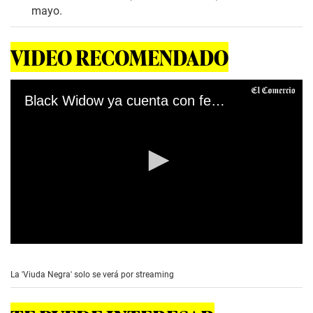
mayo.
VIDEO RECOMENDADO
Black Widow ya cuenta con fecha de estreno
0
s
e
La 'Viuda Negra' solo se verá por streaming
c
o
n