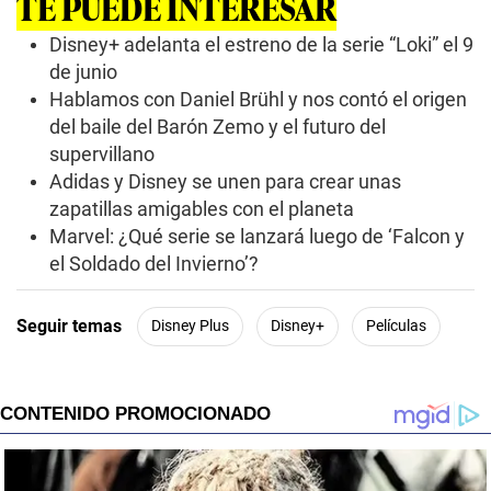
TE PUEDE INTERESAR
d
s
o
Disney+ adelanta el estreno de la serie “Loki” el 9
f
de junio
5
0
Hablamos con Daniel Brühl y nos contó el origen
s
del baile del Barón Zemo y el futuro del
e
c
supervillano
o
n
Adidas y Disney se unen para crear unas
d
zapatillas amigables con el planeta
s
Marvel: ¿Qué serie se lanzará luego de ‘Falcon y
el Soldado del Invierno’?
Seguir temas
Disney Plus
Disney+
Películas