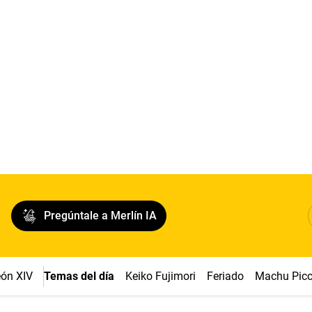
Pregúntale a Merlín IA
ón XIV
Temas del día
Keiko Fujimori
Feriado
Machu Pic