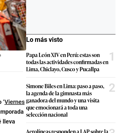
Lo más visto
1
Papa León XIV en Perú: estas son
a
todas las actividades confirmadas en
Lima, Chiclayo, Cusco y Pucallpa
2
Simone Biles en Lima: paso a paso,
la agenda de la gimnasta más
ganadora del mundo y una visita
 ‘
Viernes
que emocionará a toda una
temporada
selección nacional
 lleva
Aerolíneas responden a LAP sobre la