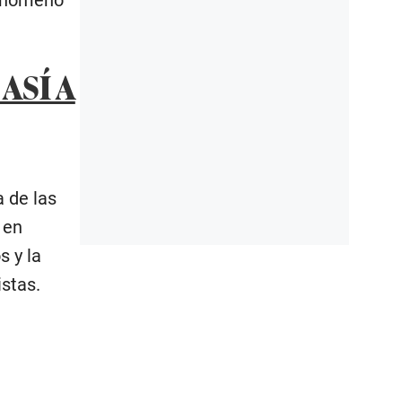
ASÍ A
a de las
 en
s y la
stas.