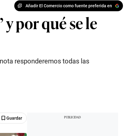
Añadir El Comercio como fuente preferida en
 y por qué se le
te nota responderemos todas las
Guardar