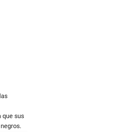
las
n que sus
 negros.