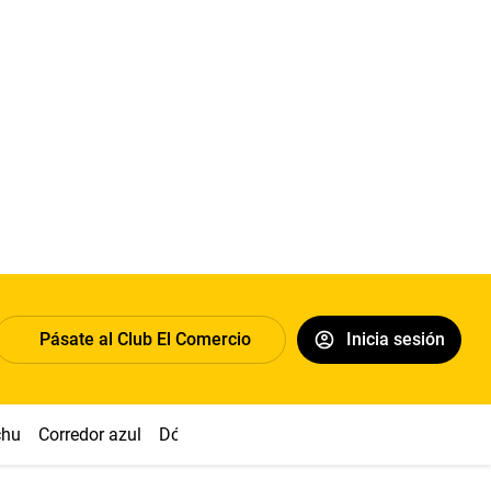
Pásate al Club El Comercio
Inicia sesión
chu
Corredor azul
Dólar
Congreso
Nasca
Acuña
Toled