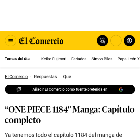
Temas del día
Keiko Fujimori
Feriados
Simon Biles
Papa León X
El Comercio
·
Respuestas
·
Que
Añadir El Comercio como fuente preferida en
“ONE PIECE 1184″ Manga: Capítulo
completo
Ya tenemos todo el capítulo 1184 del manga de