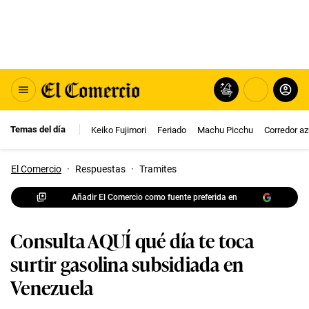
Temas del día
Keiko Fujimori
Feriado
Machu Picchu
Corredor az
El Comercio
·
Respuestas
·
Tramites
Añadir El Comercio como fuente preferida en
Consulta AQUÍ qué día te toca
surtir gasolina subsidiada en
Venezuela