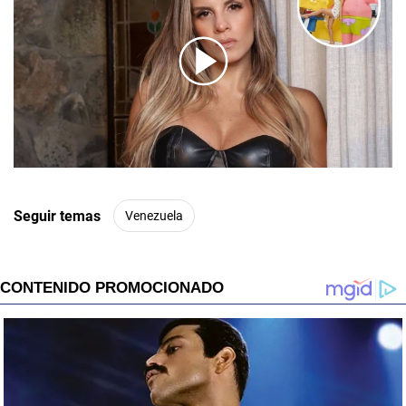
00:00
/
01:00
Seguir temas
Venezuela