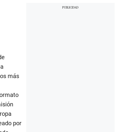
de
na
ados más
formato
isión
 ropa
reado por