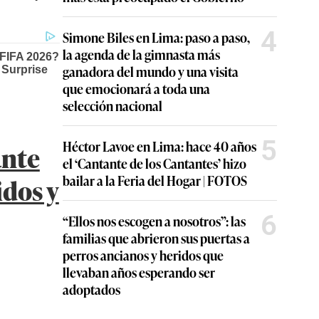
4
Simone Biles en Lima: paso a paso,
la agenda de la gimnasta más
ganadora del mundo y una visita
que emocionará a toda una
selección nacional
5
Héctor Lavoe en Lima: hace 40 años
ante
el ‘Cantante de los Cantantes’ hizo
idos y
bailar a la Feria del Hogar | FOTOS
6
“Ellos nos escogen a nosotros”: las
familias que abrieron sus puertas a
perros ancianos y heridos que
llevaban años esperando ser
adoptados