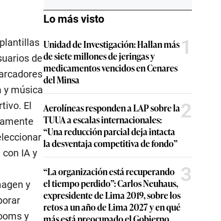
Lo más visto
1
plantillas
Unidad de Investigación: Hallan más
de siete millones de jeringas y
suarios de
medicamentos vencidos en Cenares
marcadores
del Minsa
a y música
2
tivo. El
Aerolíneas responden a LAP sobre la
TUUA a escalas internacionales:
ivamente
“Una reducción parcial deja intacta
eleccionar
la desventaja competitiva de fondo”
 con IA y
3
“La organización está recuperando
el tiempo perdido”: Carlos Neuhaus,
magen y
expresidente de Lima 2019, sobre los
porar
retos a un año de Lima 2027 y en qué
zooms y
más está preocupado el Gobierno