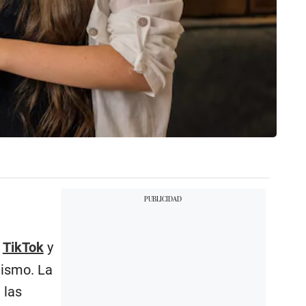
n
TikTok
y
lismo. La
 las