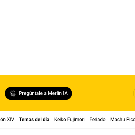
Pregúntale a Merlín IA
ón XIV
Temas del día
Keiko Fujimori
Feriado
Machu Pic