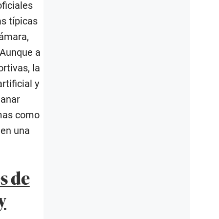
ficiales
s típicas
cámara,
. Aunque a
tivas, la
tificial y
ganar
rmas como
 en una
s de
y