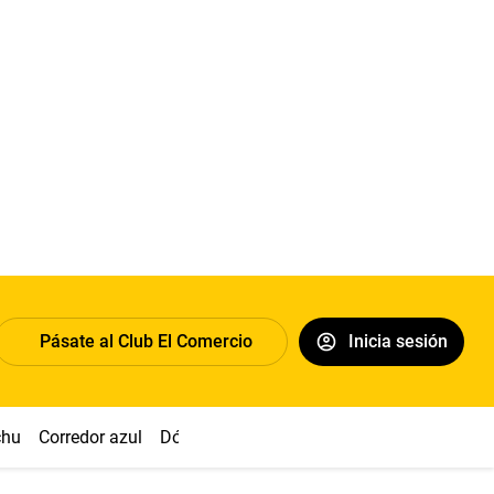
Pásate al Club El Comercio
Inicia sesión
chu
Corredor azul
Dólar
Congreso
Nasca
Acuña
Toled