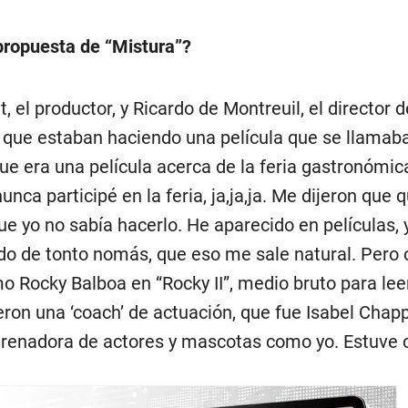
 propuesta de “Mistura”?
, el productor, y Ricardo de Montreuil, el director d
on que estaban haciendo una película que se llamab
ue era una película acerca de la feria gastronómic
nca participé en la feria, ja,ja,ja. Me dijeron que 
que yo no sabía hacerlo. He aparecido en películas, 
do de tonto nomás, que eso me sale natural. Pero 
o Rocky Balboa en “Rocky II”, medio bruto para lee
eron una ‘coach’ de actuación, que fue Isabel Chapp
ntrenadora de actores y mascotas como yo. Estuve 