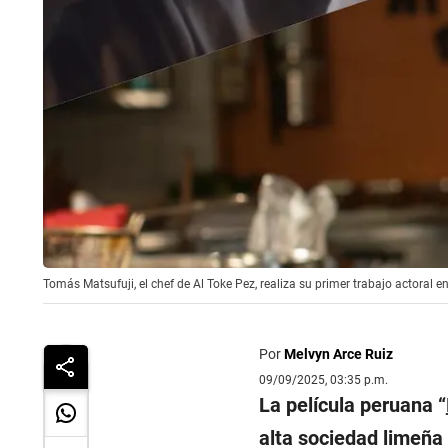
Tomás Matsufuji, el chef de Al Toke Pez, realiza su primer trabajo actoral en
Por
Melvyn Arce Ruiz
09/09/2025, 03:35 p.m.
La película peruana “
alta sociedad limeña 