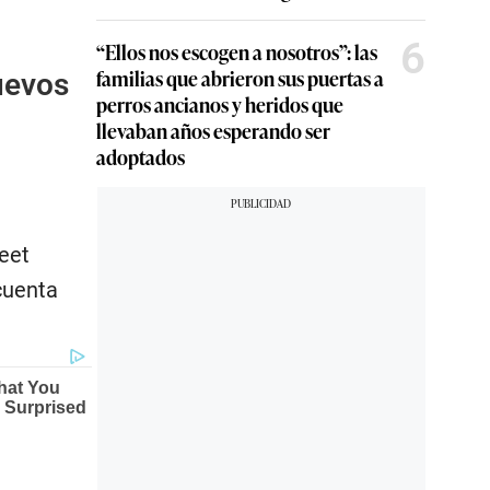
6
“Ellos nos escogen a nosotros”: las
familias que abrieron sus puertas a
uevos
perros ancianos y heridos que
llevaban años esperando ser
adoptados
reet
cuenta