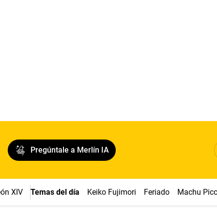
Pregúntale a Merlín IA
ón XIV
Temas del día
Keiko Fujimori
Feriado
Machu Pic