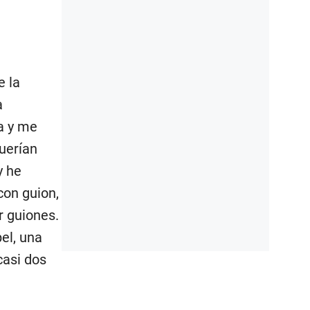
e la
a
a y me
querían
y he
con guion,
r guiones.
el, una
casi dos