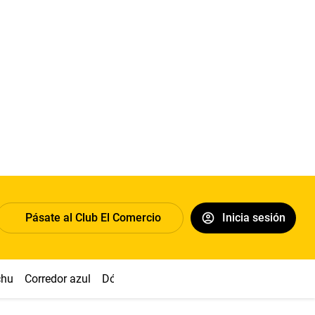
Pásate al Club El Comercio
Inicia sesión
chu
Corredor azul
Dólar
Congreso
Nasca
Acuña
Toled