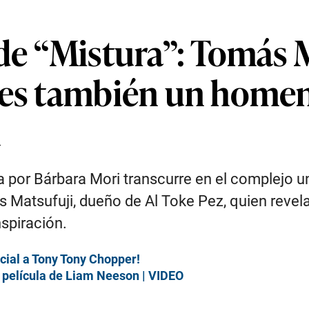
de “Mistura”: Tomás 
 es también un homena
ú
 por Bárbara Mori transcurre en el complejo un
s Matsufuji, dueño de Al Toke Pez, quien revela
nspiración.
cial a Tony Tony Chopper!
va película de Liam Neeson | VIDEO