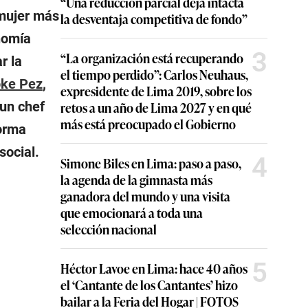
“Una reducción parcial deja intacta
 mujer más
la desventaja competitiva de fondo”
nomía
3
“La organización está recuperando
r la
el tiempo perdido”: Carlos Neuhaus,
oke Pez
,
expresidente de Lima 2019, sobre los
 un chef
retos a un año de Lima 2027 y en qué
más está preocupado el Gobierno
orma
social.
4
Simone Biles en Lima: paso a paso,
la agenda de la gimnasta más
ganadora del mundo y una visita
que emocionará a toda una
selección nacional
5
Héctor Lavoe en Lima: hace 40 años
el ‘Cantante de los Cantantes’ hizo
bailar a la Feria del Hogar | FOTOS