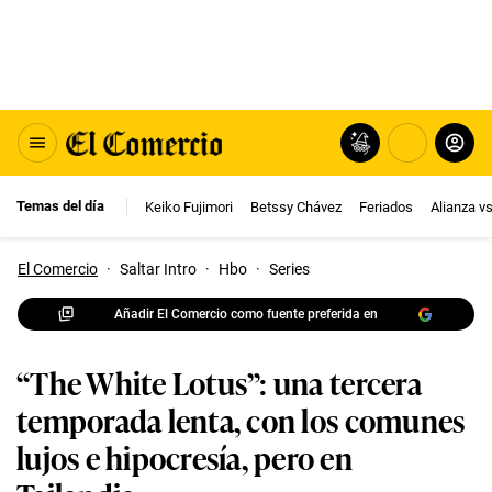
Temas del día
Keiko Fujimori
Betssy Chávez
Feriados
Alianza v
El Comercio
·
Saltar Intro
·
Hbo
·
Series
Añadir El Comercio como fuente preferida en
“The White Lotus”: una tercera
temporada lenta, con los comunes
lujos e hipocresía, pero en