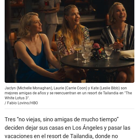
Jaclyn (Michelle Monaghan), Laurie (Carrie Coon) y Kate (Leslie Bibb) son
mejores amigas de años y se reencuentran en un resort de Tailandia en "The
White Lotus 3".
/
Fabio Lovino/HBO
Tres “no viejas, sino amigas de mucho tiempo”
deciden dejar sus casas en Los Ángeles y pasar las
vacaciones en el resort de Tailandia, donde no