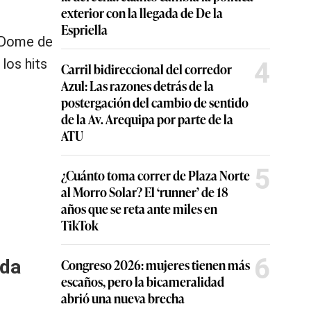
exterior con la llegada de De la
Espriella
t Dome de
los hits
4
Carril bidireccional del corredor
Azul: Las razones detrás de la
postergación del cambio de sentido
de la Av. Arequipa por parte de la
ATU
5
¿Cuánto toma correr de Plaza Norte
al Morro Solar? El ‘runner’ de 18
años que se reta ante miles en
TikTok
6
Congreso 2026: mujeres tienen más
ada
escaños, pero la bicameralidad
abrió una nueva brecha