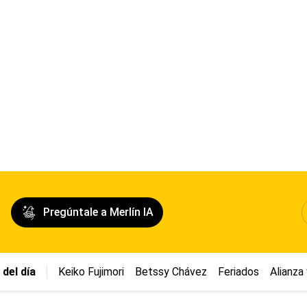
Pregúntale a Merlín IA
del día
Keiko Fujimori
Betssy Chávez
Feriados
Alianza