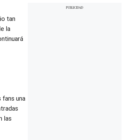
io tan
e la
ontinuará
s fans una
ntradas
n las