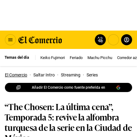
Temas del día
Keiko Fujimori
Feriado
Machu Picchu
Corredor az
El Comercio
·
Saltar Intro
·
Streaming
·
Series
Añadir El Comercio como fuente preferida en
“The Chosen: La última cena”,
Temporada 5: revive la alfombra
turquesa de la serie en la Ciudad de