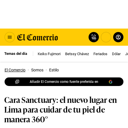
Temas del día
Keiko Fujimori
Betssy Chávez
Feriados
Dólar
J
El Comercio
·
Somos
·
Estilo
Añadir El Comercio como fuente preferida en
Cara Sanctuary: el nuevo lugar en
Lima para cuidar de tu piel de
manera 360°