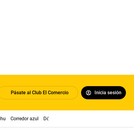
Pásate al Club El Comercio
Inicia sesión
chu
Corredor azul
Dólar
Congreso
Nasca
Acuña
Toled