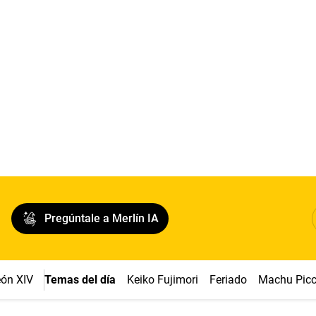
Pregúntale a Merlín IA
ón XIV
Temas del día
Keiko Fujimori
Feriado
Machu Pic