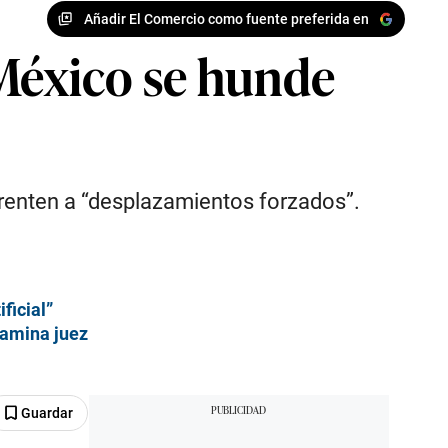
Añadir El Comercio como fuente preferida en
 México se hunde
frenten a “desplazamientos forzados”.
ficial”
tamina juez
Guardar