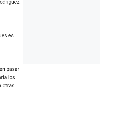
Rodríguez,
pues es
en pasar
ría los
 otras