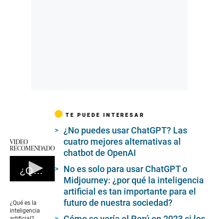
TE PUEDE INTERESAR
¿No puedes usar ChatGPT? Las
cuatro mejores alternativas al
VIDEO
RECOMENDADO
chatbot de OpenAI
No es solo para usar ChatGPT o
¿Qué es la inteligencia artificial?
Midjourney: ¿por qué la inteligencia
0
artificial es tan importante para el
seconds
of
futuro de nuestra sociedad?
¿Qué es la
1
inteligencia
minute,
Cómo se vería el Perú en 2023 si los
artificial?