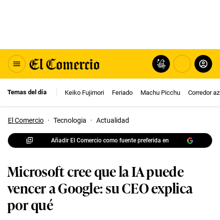
Temas del día
Keiko Fujimori
Feriado
Machu Picchu
Corredor az
El Comercio
·
Tecnologia
·
Actualidad
Añadir El Comercio como fuente preferida en
Microsoft cree que la IA puede
vencer a Google: su CEO explica
por qué