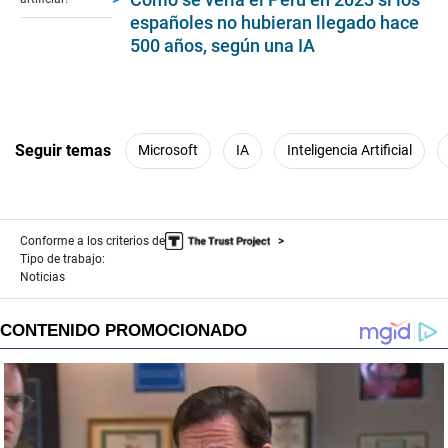
51
españoles no hubieran llegado hace
seconds
500 años, según una IA
Seguir temas
Microsoft
IA
Inteligencia Artificial
Conforme a los criterios de
Tipo de trabajo:
Noticias