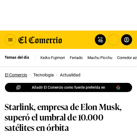
Temas del día
Keiko Fujimori
Feriado
Machu Picchu
Corredor az
El Comercio
·
Tecnologia
·
Actualidad
Añadir El Comercio como fuente preferida en
Starlink, empresa de Elon Musk,
superó el umbral de 10.000
satélites en órbita