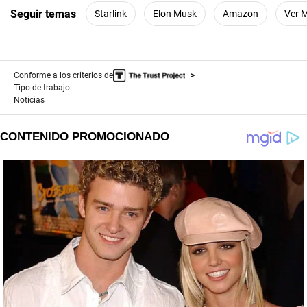
Seguir temas
Starlink
Elon Musk
Amazon
Ver 
Conforme a los criterios de
Tipo de trabajo:
Noticias