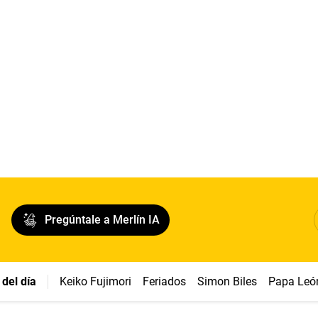
Pregúntale a Merlín IA
del día
Keiko Fujimori
Feriados
Simon Biles
Papa Leó