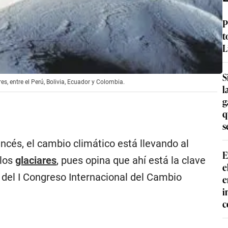
P
t
L
S
es, entre el Perú, Bolivia, Ecuador y Colombia.
l
g
q
s
ancés, el cambio climático está llevando al
E
 los
glaciares
, pues opina que ahí está la clave
e
 del I Congreso Internacional del Cambio
e
i
c