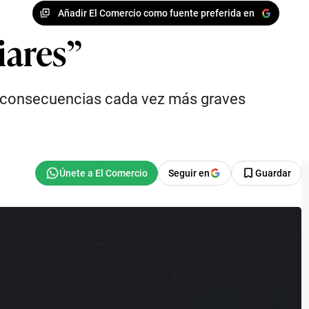
Añadir El Comercio como fuente preferida en
iares”
do consecuencias cada vez más graves
Seguir en
Guardar