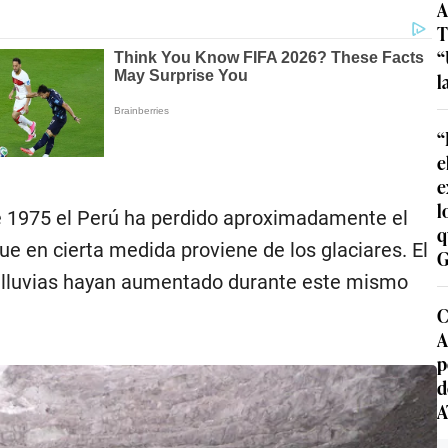
A
T
“
l
“
e
e
l
 1975 el Perú ha perdido aproximadamente el
q
ue en cierta medida proviene de los glaciares. El
G
 lluvias hayan aumentado durante este mismo
C
A
p
d
A