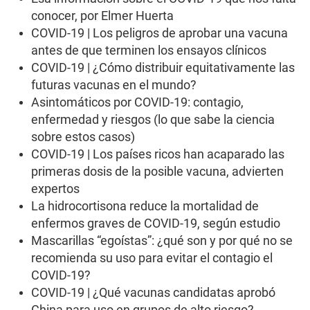
s
conocer, por Elmer Huerta
e
c
COVID-19 | Los peligros de aprobar una vacuna
o
antes de que terminen los ensayos clínicos
n
d
COVID-19 | ¿Cómo distribuir equitativamente las
s
futuras vacunas en el mundo?
Asintomáticos por COVID-19: contagio,
enfermedad y riesgos (lo que sabe la ciencia
sobre estos casos)
COVID-19 | Los países ricos han acaparado las
primeras dosis de la posible vacuna, advierten
expertos
La hidrocortisona reduce la mortalidad de
enfermos graves de COVID-19, según estudio
Mascarillas “egoístas”: ¿qué son y por qué no se
recomienda su uso para evitar el contagio el
COVID-19?
COVID-19 | ¿Qué vacunas candidatas aprobó
China para uso en grupos de alto riesgo?