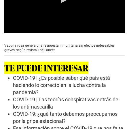
0
s
e
Vacuna rusa genera una respuesta inmunitaria sin efectos indeseables
c
graves, según revista The Lancet.
o
n
d
TE PUEDE INTERESAR
s
o
f
COVID-19 | ¿Es posible saber qué país está
2
haciendo lo correcto en la lucha contra la
m
i
pandemia?
n
COVID-19 | Las teorías conspirativas detrás de
u
t
los antimascarilla
e
s
COVID-19: ¿qué tanto debemos preocuparnos
,
por la gripe estacional?
1
3
Esa información sobre el COVID-19 que nos falta