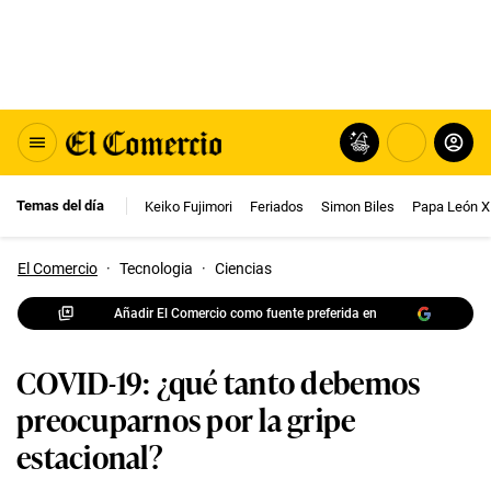
Temas del día
Keiko Fujimori
Feriados
Simon Biles
Papa León X
El Comercio
·
Tecnologia
·
Ciencias
Añadir El Comercio como fuente preferida en
COVID-19: ¿qué tanto debemos
preocuparnos por la gripe
estacional?